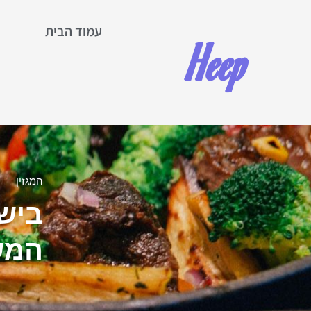
עמוד הבית
Heep
צ
המגזין
בישו
המש