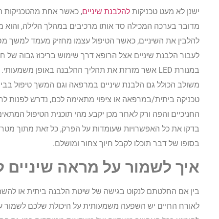
ישנן לא מעט טכניקות
להלבנת שיניים
, כאשר אחת מהטכניקות המ
מדובר בערכה המכילה סד אותו מרכיבים במהלך הלילה, והוא מכי
להלבין את השיניים, כאשר הטיפול עצמו מחזיק מעמד למשך מספ
לעבור הלבנת שיניים אצל הרופא דרך שימוש בריכוז גבוה של ח
במנורת LED אשר מזרזת את תהליך ההלבנה באופן משמעות
משולב הכולל גם הלבנת שיניים במרפאה וגם המשך טיפול בבית
טכניקה ביתית/במרפאה או ציפוי מתאימה לכם, נדרש לפנות לר
החניכיים והפה ורק לאחר מכן יקבע מהי תוכנית הטיפול המתא
בדקו את כל האפשרויות שעומדות על הפרק, כל זאת מתוך מטר
בסופו של דבר תוכלו לקבל חיוך צחור ומושלם.
איך לשמור על מראה שיניים לב
בין אם החלטתם לנקוט בגישה של שיטת הלבנה ביתית או להשת
לאורח החיים יש השפעה משמעותית על היכולת שלכם לשמור על ח