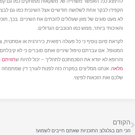
להימנע ככל האפשר משתייה של משקאות ממותקים כמו גם קפאין
הקפידו לבקר אחת לשלושה חודשיים אצל השיננית כמו גם לבצע ש
לא מעט סוגים של מזון שעלולים להכתים את השיניים. בכך, תוכ
והאיכותי ביותר, ממש כמו הכוכבים הגדולים.
לקראת סיום נוסיף כי כל פעולה רפואית, כירורגית או אסתטית
המטופל. אם עברתם טיפול שיניים ואתם סוברים כי לא קיבלתם
והרופא לא יוודא את הסכמתכם לתהליך – יכול להיות ש
חוויתם 
מלאה
. אנחנו ממליצים במקרה כזה לפנות לעורך דין שמתמחה ב
שלכם ואת הזכאות לפיצוי.
הקודם
הכי חם בגלגלצ: התוכניות שאתם חייבים לשמוע!