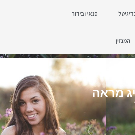
דיגיטל
פנאי ובידור
המגזין
יג מראה