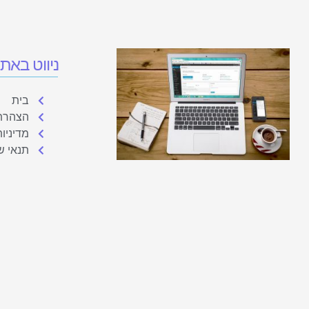
ניווט באת
בית
הצהרת 
מדיניו
תנאי ש