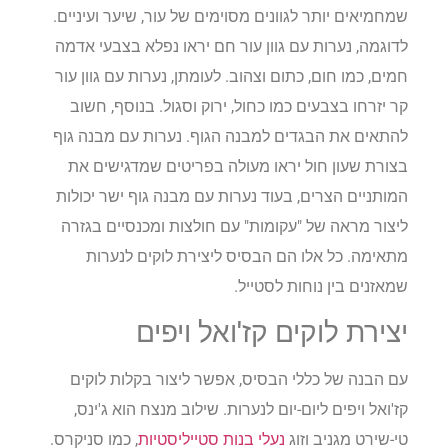
שמחמיאים יותר לגוונים מסוימים של עור, שיער ועיניים.
לדוגמה, נערות עם גוון עור חם יראו נפלא בצבעי אדמה
חמים, כמו חום, כתום וצהוב. לעומתן, נערות עם גוון עור
קר יזרחו בצבעים כמו כחול, ירוק וסגול. בנוסף, חשוב
להתאים את הבגדים למבנה הגוף. נערות עם מבנה גוף
בצורת שעון חול יראו מעולה בפריטים שמדגישים את
המותניים הצרים, בעוד נערות עם מבנה גוף ישר יכולות
ליצור מראה של "עקומות" עם חולצות ומכנסיים בגזרה
מתאימה. כל אלו הם הבסיס ליצירת לוקים לנערות
שמאזנים בין נוחות לסטייל.
יצירת לוקים קז'ואל ויפים
עם הבנה של כללי הבסיס, אפשר ליצור בקלות לוקים
קז'ואל ויפים ליום-יום לנערות. שילוב מנצח הוא ג'ינס,
טי-שירט מגניב וזוג
נעלי בנות סטייליסטיות
, כמו סניקרס.