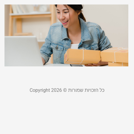
ד
ל
כ
ש
צ
ל
אוג
קר
כל הזכויות שמורות © Copyright 2026